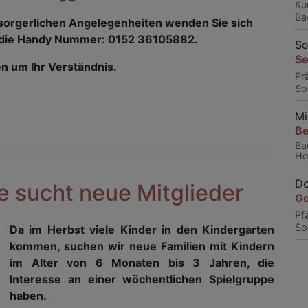
Ku
Ba
lsorgerlichen Angelegenheiten wenden Sie sich
n die Handy Nummer: 0152 36105882.
So
Se
en um Ihr Verständnis.
Pr
So
Mi
Be
Ba
Ho
Do
 sucht neue Mitglieder
Go
Pf
So
Da im Herbst viele Kinder in den Kindergarten
kommen, suchen wir neue Familien mit Kindern
im Alter von 6 Monaten bis 3 Jahren, die
Interesse an einer wöchentlichen Spielgruppe
haben.