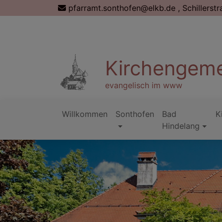
Direkt
pfarramt.sonthofen@elkb.de , Schillerstr
zum
Inhalt
Kirchengeme
evangelisch im www
Willkommen
Sonthofen
Bad
K
Hauptnavigation
Hindelang