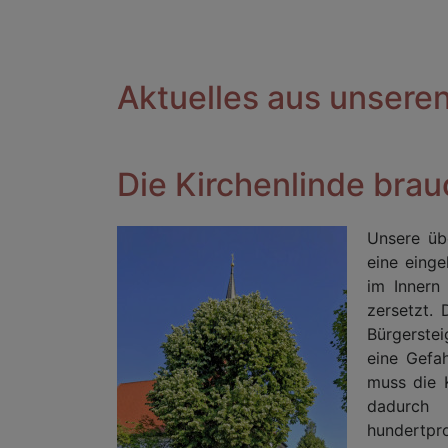
Aktuelles aus unser
Die Kirchenlinde brauc
Unsere übe
eine eing
im Innern
zersetzt.
Bürgerstei
eine Gefa
muss die 
dadurch 
hundertpro