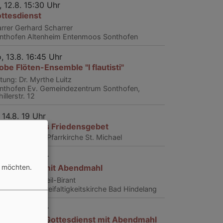
, 12.8. 15:30 Uhr
ttesdienst
arrer Gerhard Scharrer
nthofen
Altenheim Entenmoos Sonthofen
, 13.8. 16:45 Uhr
obe Flöten-Ensemble "I flautisti"
itung: Dr. Myrthe Luitz
nthofen
Ev. Gemeindezentrum Sonthofen,
illerstr. 12
, 14.8. 19 Uhr
umenisches Friedensgebet
nthofen
Kath. Pfarrkirche St. Michael
, 16.8. 10 Uhr
n möchten.
ttesdienst mit Abendmahl
rrerin Antje Pfeil-Birant
d Hindelang
Dreifaltigkeitskirche Bad Hindelang
, 16.8. 10 Uhr
aditioneller Gottesdienst mit Abendmahl