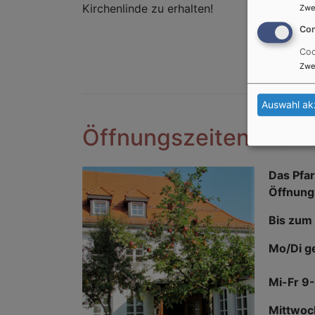
Kirchenlinde zu erhalten!
Zwe
Con
Der Ki
Coo
Zwe
Auswahl ak
Öffnungszeiten Pfarr
Das Pfar
Öffnung
Bis zum
Mo/Di g
Mi-Fr 9
Mittwoc