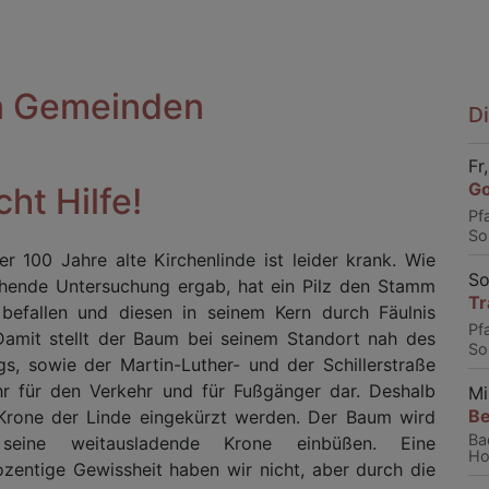
en Gemeinden
D
Fr
Go
ht Hilfe!
Pfa
So
r 100 Jahre alte Kirchenlinde ist leider krank. Wie
So
ehende Untersuchung ergab, hat ein Pilz den Stamm
Tr
 befallen und diesen in seinem Kern durch Fäulnis
Pf
 Damit stellt der Baum bei seinem Standort nah des
So
gs, sowie der Martin-Luther- und der Schillerstraße
hr für den Verkehr und für Fußgänger dar. Deshalb
Mi
Be
Krone der Linde eingekürzt werden. Der Baum wird
Ba
seine weitausladende Krone einbüßen. Eine
Ho
zentige Gewissheit haben wir nicht, aber durch die