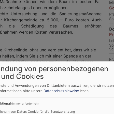
 Maßnahme können wir dem Baum im besten Fall
Mi
ahrzehntelanges Leben ermöglichen.
Go
chte Untersuchung und die Sanierungsmaßnahme
Pf
So
r Kirchengemeinde ca. 5.000,-- Euro kosten. Auch
ch die Schädigung des Baumes erhöhten
Do
aßnahmen werden Kosten verursachen.
Pr
Le
So
Sch
e Kirchenlinde lohnt und verdient hat, dass wir sie
 helfen, indem Sie sich mit einer Spende an der
Fr
kleine Beiträge sind eine große Hilfe. Sie können
Ök
ndung von personenbezogenen
So
nline-Spende“ drücken und auf diesem Weg spenden.
 und Cookies
(IBAN DE95 7335 0000 0000 005652) eine
So
enste und Anwendungen von Drittanbietern auswählen, die wir nutze
Go
mt abgeben.
Informationen bitte unsere
Datenschutzhinweise
lesen.
Pfa
Ba
e„ angeben.
ktional
(immer erforderlich)
So
gelänge, unsere markante und stattliche
ichern von Daten: Cookie für die Benutzersitzung
Tr