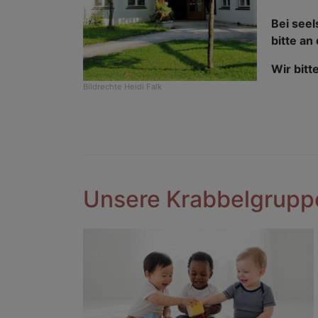
Bei see
bitte a
Wir bitt
Bildrechte
Heidi Falk
Unsere Krabbelgruppe