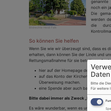
genannte
noch ein j
Die gema
werden de
die dur
Bildrechte
Heidi Falk
Kontrollm
So können Sie helfen
Wenn Sie wie wir überzeugt sind, dass es di
erhalten, dann können Sie der Linde und uns
Rettungsmaßnahme für sie beteiligen. Auch 
Verwe
hier auf der Homepage den Button „O
Daten
auf das Konto der Kirchengemeinde 
Überweisung machen.
Bitte die Di
eine Spende aber auch bar im Pfarra
Für weitere 
Bitte dabei immer als Zweck „Kirchenlind
Fun
Es wäre wunderbar, wenn es uns zusammen 
Spe